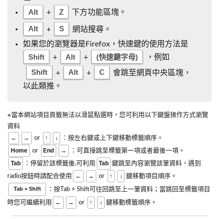
Alt
Z
+
下方功能區塊。
Alt
S
+
網站搜尋。
如果您的瀏覽器是Firefox，快速鍵的使用方法是
Shift
Alt
(快速鍵字母)
+
+
，例如
Shift
Alt
C
+
+
會跳至網頁中央區塊，
以此類推。
※當本網站項目頁籤無法以滑鼠點選時，您可利用以下鍵盤操作方式瀏覽
資料
←
→
↑
↓
or
：按左右鍵或上下鍵移動標籤順序。
Home
End
→
or
：可直接跳至標籤第一項或者最後一項。
Tab
Tab
：停留於該標籤後,可利用
鍵跳至內容瀏覽該筆資料，遇到
←
→
↑
↓
radio按鈕時請配合使用
or
鍵移動項目順序。
Tab + Shift
：按Tab + Shift可往回跳至上一筆資料；當跳回至標籤項目
←
→
↑
↓
時您可繼續利用
or
鍵移動標籤順序。