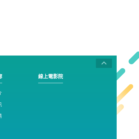
廊
線上電影院
介
訊
請