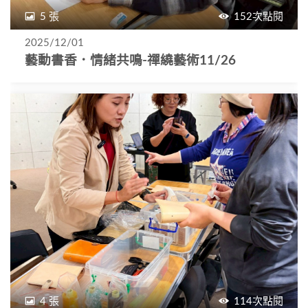
5 張
152次點閱
2025/12/01
藝動書香．情緒共鳴-禪繞藝術11/26
4 張
114次點閱