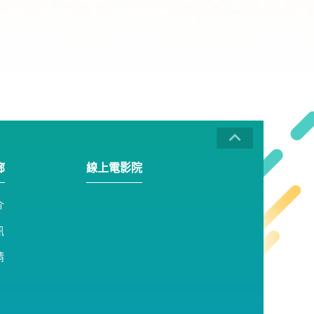
廊
線上電影院
介
訊
請