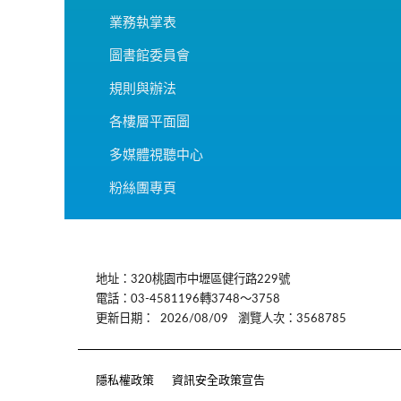
業務執掌表
圖書館委員會
規則與辦法
各樓層平面圖
多媒體視聽中心
粉絲團專頁
:::
地址：320桃園市中壢區健行路229號
電話：03-4581196轉3748～3758
更新日期：
2026/08/09
瀏覽人次：3568785
隱私權政策
資訊安全政策宣告