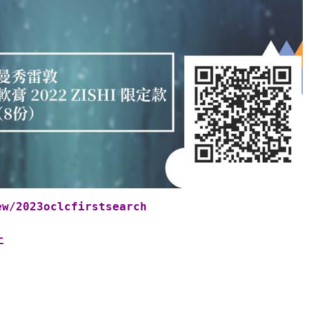
ew/2023oclcfirstsearch
止