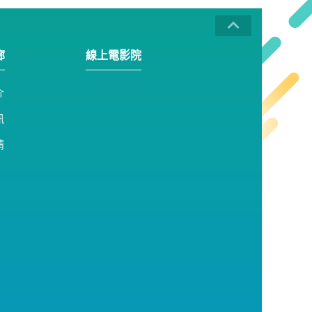
廊
線上電影院
介
訊
請