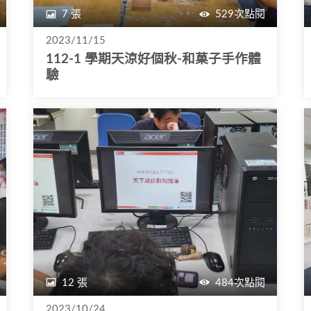
7 張
529次點閱
2023/11/15
112-1 學期天涼好個秋-和菓子手作體
驗
12 張
484次點閱
2023/10/24