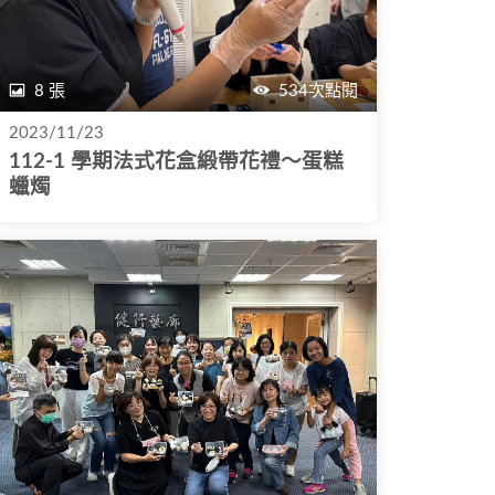
8 張
534次點閱
2023/11/23
112-1 學期法式花盒緞帶花禮～蛋糕
蠟燭