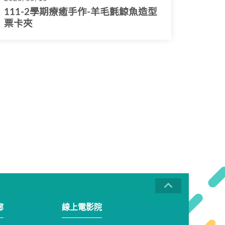
111-2學期療癒手作-羊毛氈鯨魚造型
票卡夾
廊
線上電影院