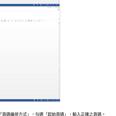
「頁碼編排方式」，勾選「起始頁碼」，輸入正確之頁碼。