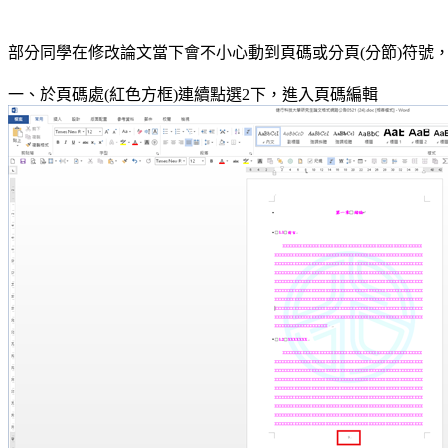
部分同學在修改論文當下會不小心動到頁碼或分頁
(
分節
)
符號
一、於頁碼處
(
紅色方框
)
連續點選
2
下，進入頁碼編輯