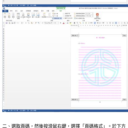
二、選取頁碼，然後按滑鼠右鍵，選擇「頁碼格式」。於下方