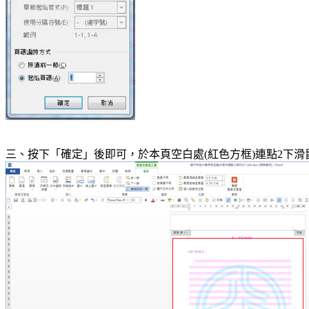
三、按下「確定」後即可，於本頁空白處
(
紅色方框
)
連點
2
下滑