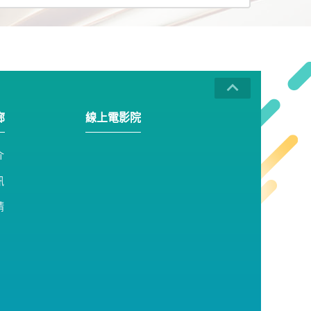
廊
線上電影院
介
訊
請