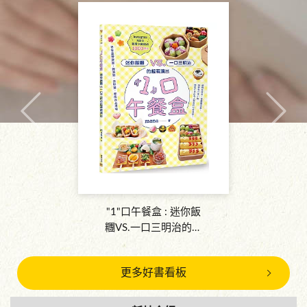
"1"口午餐盒 : 迷你飯
糰VS.一口三明治的超
萌演出
更多好書看板