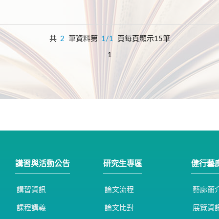
共
2
筆資料第
1/1
頁每頁顯示15筆
1
講習與活動公告
研究生專區
健行藝
講習資訊
論文流程
藝廊簡
課程講義
論文比對
展覽資