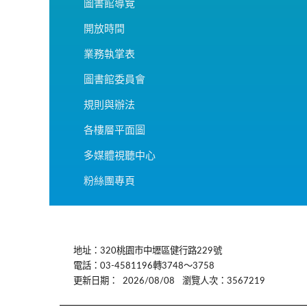
圖書館導覽
開放時間
業務執掌表
圖書館委員會
規則與辦法
各樓層平面圖
多媒體視聽中心
粉絲團專頁
:::
地址：320桃園市中壢區健行路229號
電話：03-4581196轉3748～3758
更新日期：
2026/08/08
瀏覽人次：3567219