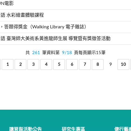
UN電影
新語 水彩繪畫體驗課程
答題得獎金（Walking Library 電子雜誌）
新語 臺灣師大美術系黃進龍師生展 導覽暨有獎徵答活動
共
261
筆資料第
9/18
頁每頁顯示15筆
1
2
3
4
5
6
7
8
9
10
講習與活動公告
研究生專區
健行藝