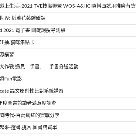
碰上生活~2021 TVE技職聯盟 WOS-A&HCI資料庫試用推廣有
世界: 紙雕花藝體驗課
ald 2021 電子書 關鍵詞搜尋測驗
旺抽.貓咪集點卡
源講習
大作戰 遇見二手書」二手書分送活動
週Fun電影
nticate 論文原創性比對系統講習
學年度圖書館讀者滿意度調查
濟時代-百萬網紅的實戰分享
起來-選書,挑片,圖書館買單