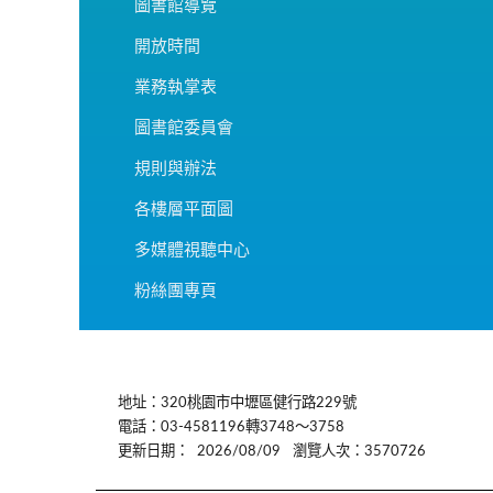
圖書館導覽
開放時間
業務執掌表
圖書館委員會
規則與辦法
各樓層平面圖
多媒體視聽中心
粉絲團專頁
:::
地址：320桃園市中壢區健行路229號
電話：03-4581196轉3748～3758
更新日期：
2026/08/09
瀏覽人次：3570726