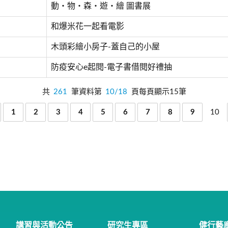
動‧物‧森‧遊‧繪 圖書展
和爆米花一起看電影
木頭彩繪小房子-蓋自己的小屋
防疫安心e起閱-電子書借閱好禮抽
共
261
筆資料第
10/18
頁每頁顯示15筆
1
2
3
4
5
6
7
8
9
10
講習與活動公告
研究生專區
健行藝