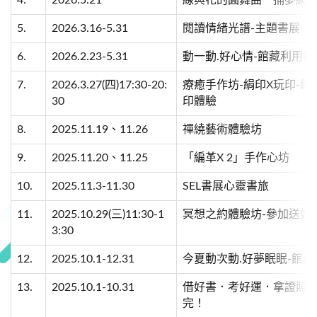
4.
2026.5.21
線與花的圓舞曲．捕夢網
5.
2026.3.16-5.31
閱讀情緒光譜-主題書展
6.
2026.2.23-5.31
動一動.好心情-館藏利用
7.
2026.3.27(四)17:30-20:
療癒手作坊-絹印X玩印-
30
印體驗
8.
2025.11.19、11.26
禪繞藝術體驗坊
9.
2025.11.20、11.25
「編革X 2」手作心坊
10.
2025.11.3-11.30
SEL書展心靈書旅
11.
2025.10.29(三)11:30-1
冥想之約體驗坊-參加送好
3:30
12.
2025.10.1-12.31
今夏動次動.好夢眠眠-館
13.
2025.10.1-10.31
借好書．考好運．拿證照-
完！