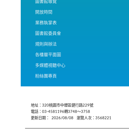
圖書館導覽
開放時間
業務執掌表
圖書館委員會
規則與辦法
各樓層平面圖
多媒體視聽中心
粉絲團專頁
:::
地址：320桃園市中壢區健行路229號
電話：03-4581196轉3748～3758
更新日期：
2026/08/08
瀏覽人次：3568221