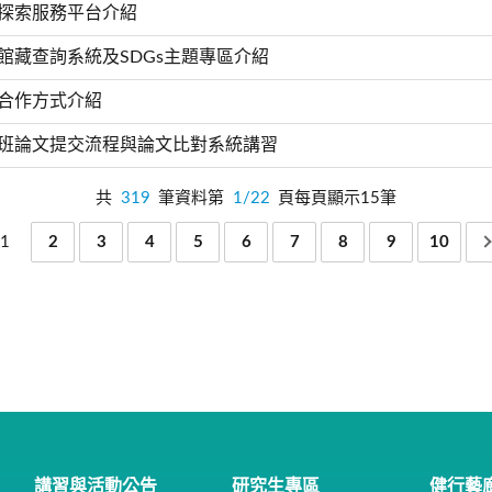
源探索服務平台介紹
版館藏查詢系統及SDGs主題專區介紹
際合作方式介紹
碩士班論文提交流程與論文比對系統講習
共
319
筆資料第
1/22
頁每頁顯示15筆
1
2
3
4
5
6
7
8
9
10
講習與活動公告
研究生專區
健行藝