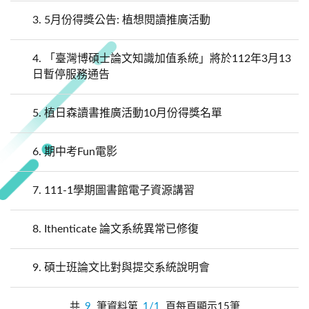
3.
5月份得獎公告: 植想閱讀推廣活動
4.
「臺灣博碩士論文知識加值系統」將於112年3月13
日暫停服務通告
5.
植日森讀書推廣活動10月份得獎名單
6.
期中考Fun電影
7.
111-1學期圖書館電子資源講習
8.
Ithenticate 論文系統異常已修復
9.
碩士班論文比對與提交系統說明會
共
9
筆資料第
1/1
頁每頁顯示15筆