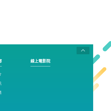
廊
線上電影院
介
訊
請