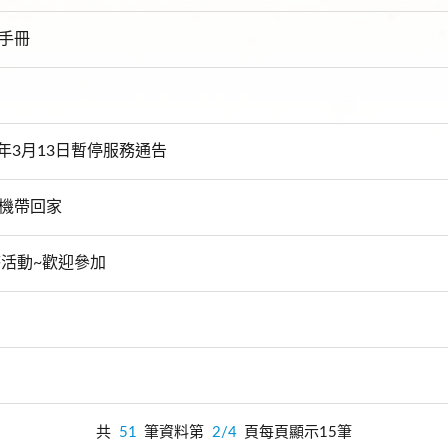
使用手冊
年3月13日暫停服務通告
除濕機帶回家
獎徵答活動~歡迎參加
共
51
筆資料第
2/4
頁每頁顯示15筆