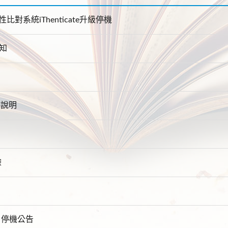
比對系統iThenticate升級停機
通知
阱說明
驗
 : 停機公告