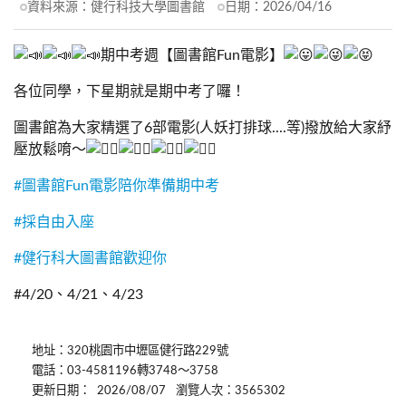
資料來源：
健行科技大學圖書館
日期：
2026/04/16
期中考週【圖書館Fun電影】
各位同學，下星期就是期中考了囉！
圖書館為大家精選了6部電影(人妖打排球....等)撥放給大家紓
壓放鬆唷～
#圖書館Fun電影陪你準備期中考
#採自由入座
#健行科大圖書館歡迎你
#4/20、4/21、4/23
地址：320桃園市中壢區健行路229號
電話：03-4581196轉3748～3758
更新日期：
2026/08/07
瀏覽人次：3565302