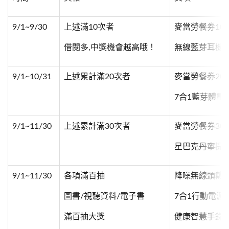
9/1~9/30
上述滿10次者
麥當勞餐券10
借閱多,中獎機會越高哦！
無線藍芽耳機
9/1~10/31
上述累計滿20次者
麥當勞餐券20
7合1藍芽體重
9/1~11/30
上述累計滿30次者
麥當勞餐券30
星巴克丹寧提
9/1~11/30
各項滿百抽
降噪無線頭戴
圖書/視聽資料/電子書
7合1行動電源
滿百抽大獎
健康智慧手錄