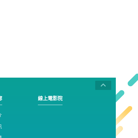
廊
線上電影院
介
訊