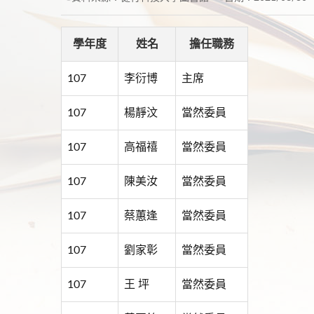
學年度
姓名
擔任職務
107
李衍博
主席
107
楊靜汶
當然委員
107
高福禧
當然委員
107
陳美汝
當然委員
107
蔡蕙逢
當然委員
107
劉家彰
當然委員
107
王 坪
當然委員