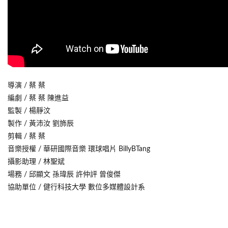
導演 / 蔡 蔡
編劇 / 蔡 蔡 陳進益
監製 / 楊靜汶
製作 / 黃沛汝 劉斾辰
剪輯 / 蔡 蔡
音樂授權 / 華研國際音樂 環球唱片 BillyBTang
攝影助理 / 林聖斌
場務 / 邱顯文 孫瑋辰 許仲評 曾俊傑
協助單位 / 健行科技大學 數位多媒體設計系