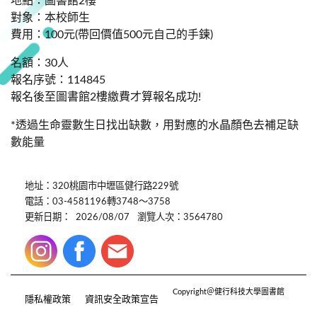
地點：圖書館2樓
對象：本校師生
費用：100元(帶回價值500元自己的手鍊)
名額：30人
報名序號：114845
報名後至圖書館2樓繳費才算報名成功!
*透過生命靈數生日找出缺數，用對應的水晶顏色去補足缺
數能量
地址：320桃園市中壢區健行路229號
電話：03-4581196轉3748～3758
更新日期：
2026/08/07
瀏覽人次：3564780
Copyright＠健行科技大學圖書館
隱私權政策
資訊安全政策宣告