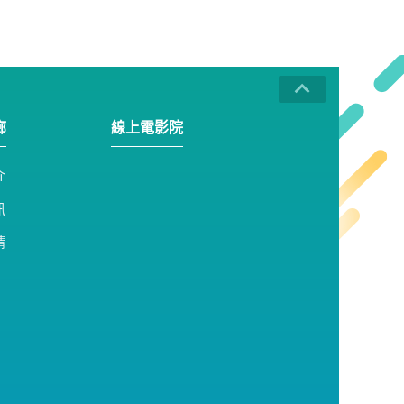
廊
線上電影院
介
訊
請