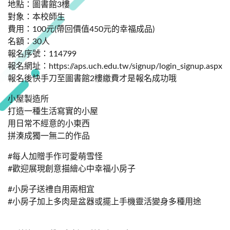
地點：圖書館3樓
對象：本校師生
費用：100元(帶回價值450元的幸福成品)
名額：30人
報名序號：114799
報名網址：https://aps.uch.edu.tw/signup/login_signup.aspx
報名後快手刀至圖書館2樓繳費才是報名成功哦
小屋製造所
打造一種生活寫實的小屋
用日常不經意的小東西
拼湊成獨一無二的作品
#每人加贈手作可愛萌雪怪
#歡迎展現創意描繪心中幸福小房子
#小房子送禮自用兩相宜
#小房子加上多肉是盆器或擺上手機靈活變身多種用途