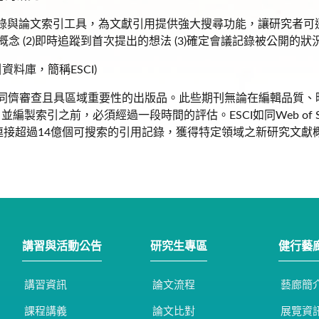
ion Index整合會議記錄與論文索引工具，為文獻引用提供強大搜尋功能
念 (2)即時追蹤到首次提出的想法 (3)確定會議記錄被公開的狀況
引文索引資料庫，簡稱ESCI)
經同儕審查且具區域重要性的出版品。此些期刊無論在編輯品質
並編製索引之前，必須經過一段時間的評估。ESCI如同Web of Scie
ence連接超過14億個可搜索的引用記錄，獲得特定領域之新研究
講習與活動公告
研究生專區
健行藝
講習資訊
論文流程
藝廊簡
課程講義
論文比對
展覽資