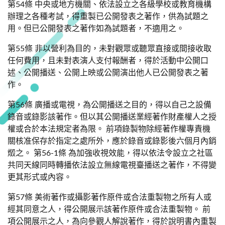
第54條 中央或地方機關、依法設立之各級學校或教育機構
辦理之各種考試，得重製已公開發表之著作，供為試題之
用。但已公開發表之著作如為試題者，不適用之。
第55條 非以營利為目的，未對觀眾或聽眾直接或間接收取
任何費用，且未對表演人支付報酬者，得於活動中公開口
述、公開播送、公開上映或公開演出他人已公開發表之著
作。
第56條 廣播或電視，為公開播送之目的，得以自己之設備
錄音或錄影該著作。但以其公開播送業經著作財產權人之授
權或合於本法規定者為限。 前項錄製物除經著作權專責機
關核准保存於指定之處所外，應於錄音或錄影後六個月內銷
燬之。 第56-1條 為加強收視效能，得以依法令設立之社區
共同天線同時轉播依法設立無線電視臺播送之著作，不得變
更其形式或內容。
第57條 美術著作或攝影著作原件或合法重製物之所有人或
經其同意之人，得公開展示該著作原件或合法重製物。 前
項公開展示之人，為向參觀人解說著作，得於說明書內重製