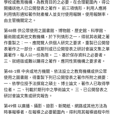
學校或教育機構，為教育目的之必要，在合理範圍內，得公
開播送他人已公開發表之著作。 前三項情形，利用人應將
利用情形通知著作財產權人並支付使用報酬。使用報酬率，
由主管機關定之。
第48條 供公眾使用之圖書館、博物館、歷史館、科學館、
藝術館或其他文教機構，於下列情形之一，得就其收藏之著
作重製之︰一、應閱覽人供個人研究之要求，重製已公開發
表著作之一部分，或期刊或已公開發表之研討會論文集之單
篇著作，每人以一份為限。 二、基於保存資料之必要者。
三、就絕版或難以購得之著作，應同性質機構之要求者。
第48-1條 中央或地方機關、依法設立之教育機構或供公眾
使用之圖書館，得重製下列已公開發表之著作所附之摘要︰
一、依學位授予法撰寫之碩士、博士論文，著作人已取得學
位者。 二、刊載於期刊中之學術論文。 三、已公開發表之
研討會論文集或研究報告。
第49條 以廣播、攝影、錄影、新聞紙、網路或其他方法為
時事報導者，在報導之必要範圍內，得利用其報導過程中所