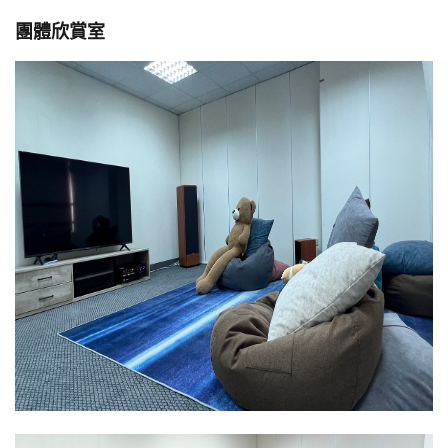
團體欣賞室